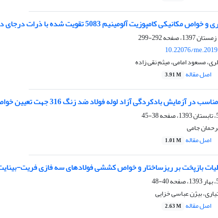
کی کامپوزیت آلومینیم 5083 تقویت شده با ذرات درجای دی بورید تیتانیم (TiB2)
292-299
10.22076/me.2019
ری، مسعود امامی، میثم نقی زاده
اصل مقاله
3.91 M
ر آزمایش بادکردگی آزاد لوله فولاد ضد زنگ 316 جهت تعیین خواص مواد لوله‌ای
38-45
لرحمان جامی
اصل مقاله
1.01 M
لیات بازپخت بر ریزساختار و خواص کششی فولادهای سه فازی فریت-بینای
40-48
تیاری، بیژن عباسی خزایی
اصل مقاله
2.63 M