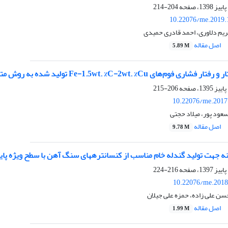
204-214
10.22076/me.2019.
ریم دلاوری، احمد قادری حمیدی
اصل مقاله
5.89 M
‌های Fe-1.5wt. %C-2wt. %Cu تولید شده به روش متالورژی پودر
206-215
10.22076/me.2017
عود پور، میلاد حجتی
اصل مقاله
9.78 M
دله خام مناسب از کنسانتره‎های سنگ آهن با سطح ویژه پایین توسط افزودنی‌های آلی و معدنی
216-224
10.22076/me.2018
سن علی زاده، حمزه علی جیلان
اصل مقاله
1.99 M