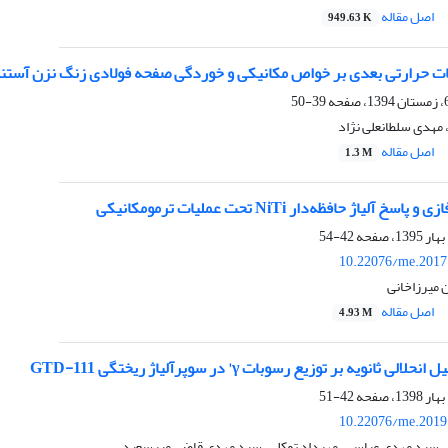
اصل مقاله
949.63 K
یات حرارتی بعدی بر خواص مکانیکی و خوردگی صفحه فولادی زنگ نزن آستنیتی 
39-50
مهدی سلطانعلی نژاد
اصل مقاله
1.3 M
آلیاژ حافظه‌دار NiTi تحت عملیات ترمومکانیکی
42-54
10.22076/me.2017
 میرزاخانی
اصل مقاله
4.93 M
ی ثانویه بر توزیع رسوبات γ' در سوپرآلیاژ ریختگی GTD-111
42-51
10.22076/me.2019
 سید مهدی عباسی، مهرداد توکلی، سید مهدی قاضی میرسعید