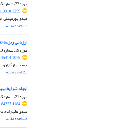
دوره 22، شماره 3، پاییز 1398، صفحه
113310.1259
مهدی پورعبدلی، م
مشاهده مقاله
ارزیابی ریزساختار و رفتار فشاری فوم
دوره 19، شماره 3، پاییز 1395، صفحه
.45414.1079
حمید سازگاران، مس
مشاهده مقاله
ایجاد شرایط بهینه جهت تولید گن
دوره 21، شماره 3، پاییز 1397، صفحه
.84327.1184
مهدی علی زاده، مح
مشاهده مقاله