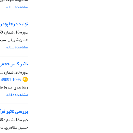
مشاهده مقاله
تولید درجا پودر کامپوزیتی کبا
دوره 18، شماره 59، پاییز 1394، صفحه
حسن شریفی، سید
مشاهده مقاله
تاثیر کسر حجمی
دوره 20، شماره 1، بهار 1396، صفحه
.49091.1095
رضا پیری، بهروز 
مشاهده مقاله
بررسی تاثیر فرآیند سخت پوشانی توسط ذرات iC
دوره 18، شماره 58، تابستان 1394، صفحه
حسین مظاهری، محم