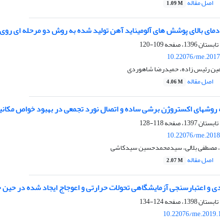
اصل مقاله
1.09 M
ای بالای پوشش های آلومیناید آهن تولید شده به روش دو مرحله ای روی 
109-120
10.22076/me.2017
رامین رئیس زاده، حمیدرضا شاهوردی
اصل مقاله
4.06 M
ه روشهای اکستروژن برشی ساده و اتصال نورد تجمعی در بهبود خواص مکان
118-128
10.22076/me.2018
، مصطفی بلالی، سیدمحمدحسین سیدکاشی
اصل مقاله
2.07 M
و اعتبارسنجی آزمایشگاهی تحولات حرارتی و اعوجاج ایجاد شده در حین جوشکاری 
124-134
10.22076/me.2019.