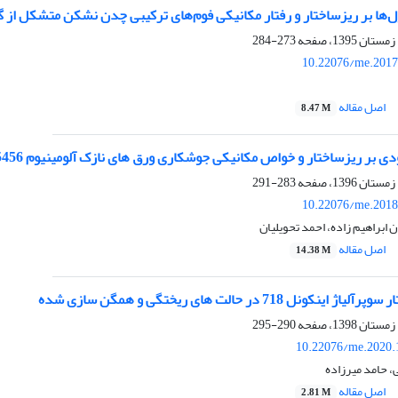
ول‌ها بر ریزساختار و رفتار مکانیکی فوم‌های ترکیبی چدن نشکن متشکل از گو
273-284
10.22076/me.2017
اصل مقاله
8.47 M
ر ریزساختار و خواص مکانیکی جوشکاری ورق های نازک آلومینیوم 5456 با روش های TIG و MIG
283-291
10.22076/me.2018
 ابراهیم زاده، احمد تحویلیان
اصل مقاله
14.38 M
نل 718 در حالت های ریختگی و همگن سازی شده
290-295
10.22076/me.2020.
 حامد میرزاده
اصل مقاله
2.81 M