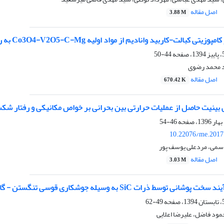
اصل مقاله
3.88 M
لت-کاربید وانادیم از مواد اولیه Co3O4-V2O5-C-Mg به روش MASHS توسط واکنش منیزیوترمیک
44-50
 محمد رضوی
اصل مقاله
670.42 K
 بینیت حاصل از عملیات حرارتی بین بحرانی بر خواص مکانیکی و رفتار شکس
46-54
10.22076/me.2017
قاسمی، مردعلی یوسف پور
اصل مقاله
3.03 M
S به وسیله جوشکاری قوسی تنگستن - گاز بر روی سختی و مقاومت به سایش فولاد ASTM A106
49-62
ود فاضل، علیرضا اعلایی