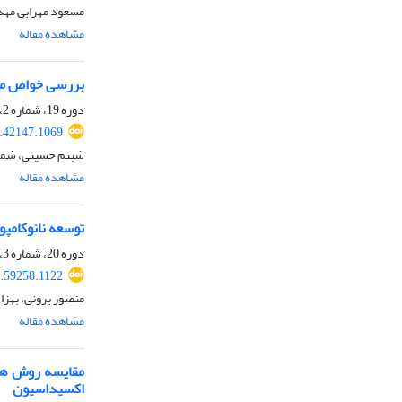
مسعود مهرابی مهدی
مشاهده مقاله
بررسی خواص مکانیکی، ر
دوره 19، شماره 2، تابستان 1395، صفحه
.42147.1069
شبنم حسینی، شمس 
مشاهده مقاله
توسعه نانوکامپو
دوره 20، شماره 3، پاییز 1396، صفحه
.59258.1122
منصور برونی، بهزاد
مشاهده مقاله
اکسیداسیون