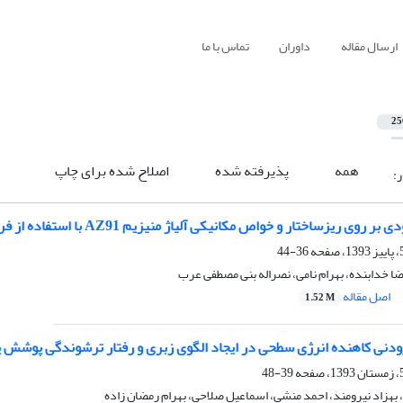
ارسال مقاله
داوران
تماس با ما
25
همه
پذیرفته شده
اصلاح شده برای چاپ
ر:
وی ریزساختار و خواص مکانیکی آلیاژ منیزیم AZ91 با استفاده از فرایند GTAW
36-44
ضا خدابنده، بهرام نامی، نصراله بنی مصطفی عرب
اصل مقاله
1.52 M
ودنی کاهنده انرژی سطحی در ایجاد الگوی زبری و رفتار ترشوندگی پوشش پل
39-48
 بهزاد نیرومند، احمد منشی، اسماعیل صلاحی، بهرام رمضان زاده