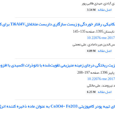
 آبادی، مهدی طالبی پور
اصل مقاله
3.54 M
فتار خوردگی و زیست سازگاری داربست متخلخلTi6Al4V برای کاربرد ایمپلنت دندانی
135-145
10.22076/me.2017
الدین میردامادی، علی نعمتی
اصل مقاله
4.89 M
زیت ریختگی درجای زمینه منیزیمی تقویت‌شده با نانوذرات اکسیدی با افزو
197-208
10.22076/me.2017
 نیرومند، علی مالکی
اصل مقاله
6.25 M
مقایسه روش های تهیه پودر کامپوزیتی o3O4- Fe2O3