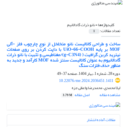
کلیدواژه‌ها =
نانو ذرات گادالانیم
تعداد مقالات:
1
ساخت و طراحی کاتالیست نانو متخلخل از نوع چارچوب فلز -آلی
MOF بر پایه UiO-66-COOH با داپت کردن بر روی صفحات
نیترید کربن گرافیت ( (g-C3N4)/مغناطیسی و تثبیت با نانو ذرات
گادالانیوم به عنوان کاتالیست سنتز شده MOF کارآمد و جدید به
منظور حذف فلزات سنگ
دوره 28، شماره 1، بهار 1404، صفحه
37-49
10.22076/me.2024.2036451.1411
لیلا محمدی، محمدرضا واعظی جزه
مشاهده مقاله
اصل مقاله
3.79 M
مقالات آماده انتشار