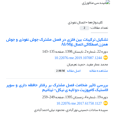
کلیدواژه‌ها =
اتصال نفوذی
تعداد مقالات:
2
تشکیل ترکیبات بین فلزی در فصل مشترک جوش نفوذی و جوش
همزن اصطکاکی اتصال Al/Mg
دوره 22، شماره 2، تابستان 1398، صفحه
135-143
10.22076/me.2019.107087.1244
محمد عمار مفید، حمید نعیمیان
مشاهده مقاله
اصل مقاله
2.98 M
بررسی تاثیر ضخامت فصل مشترک بر رفتار حافظه داری و سوپر
الاستیک کامپوزیت دو لایه ی نیکل- تیتانیم
دوره 19، شماره 4، زمستان 1395، صفحه
249-259
10.22076/me.2017.61750.1127
سپیده سادات حسینی نورآبادی، محمود نیلی احمدآبادی