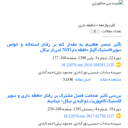
کلیدواژه‌ها =
حافظه داری
تعداد مقالات:
2
تأثیر عنصر هافنیم به مقدار کم بر رفتار استحاله و خواص
سوپرالاستیک آلیاژ حافظه دارNiTi غنی از نیکل
دوره 22، شماره 3، پاییز 1398، صفحه
168-177
10.22076/me.2019.104593.1235
سپیده سادات حسینی نورآبادی، محمود نیلی احمدآبادی
مشاهده مقاله
اصل مقاله
3.23 M
بررسی تاثیر ضخامت فصل مشترک بر رفتار حافظه داری و سوپر
الاستیک کامپوزیت دو لایه ی نیکل- تیتانیم
دوره 19، شماره 4، زمستان 1395، صفحه
249-259
10.22076/me.2017.61750.1127
سپیده سادات حسینی نورآبادی، محمود نیلی احمدآبادی