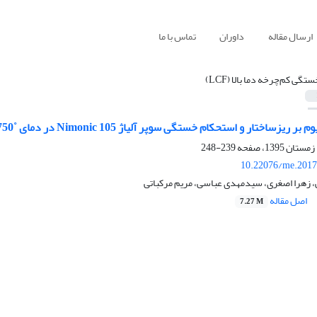
ارسال مقاله
داوران
تماس با ما
ستگی کم‌چرخه دما بالا (LCF)
 ریزساختار و استحکام خستگی سوپر آلیاژ Nimonic 105 در دمای ˚C 750
239-248
10.22076/me.2017
 زهرا اصغری، سیدمهدی عباسی، مریم مرکباتی
اصل مقاله
7.27 M