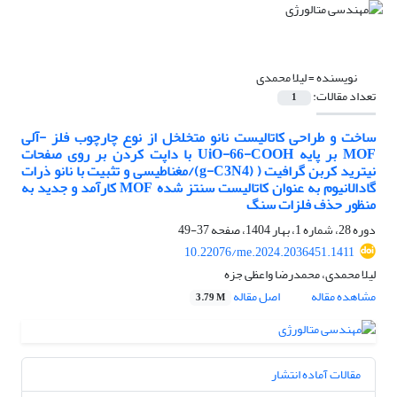
نویسنده =
لیلا محمدی
تعداد مقالات:
1
ساخت و طراحی کاتالیست نانو متخلخل از نوع چارچوب فلز -آلی
MOF بر پایه UiO-66-COOH با داپت کردن بر روی صفحات
نیترید کربن گرافیت ( (g-C3N4)/مغناطیسی و تثبیت با نانو ذرات
گادالانیوم به عنوان کاتالیست سنتز شده MOF کارآمد و جدید به
منظور حذف فلزات سنگ
دوره 28، شماره 1، بهار 1404، صفحه
37-49
10.22076/me.2024.2036451.1411
لیلا محمدی، محمدرضا واعظی جزه
مشاهده مقاله
اصل مقاله
3.79 M
مقالات آماده انتشار