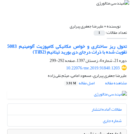
نویسنده =
علیرضا جعفری پیرلری
تعداد مقالات:
1
تحول ریز ساختاری و خواص مکانیکی کامپوزیت آلومینیم 5083
تقویت شده با ذرات درجای دی بورید تیتانیم (TiB2)
دوره 21، شماره 4، زمستان 1397، صفحه
292-299
10.22076/me.2019.91840.1203
علیرضا جعفری پیرلری، مسعود امامی، میثم نقی زاده
مشاهده مقاله
اصل مقاله
3.91 M
مقالات آماده انتشار
شماره جاری
شماره‌های پیشین نشریه